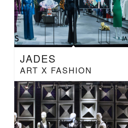
JADES
ART X FASHION