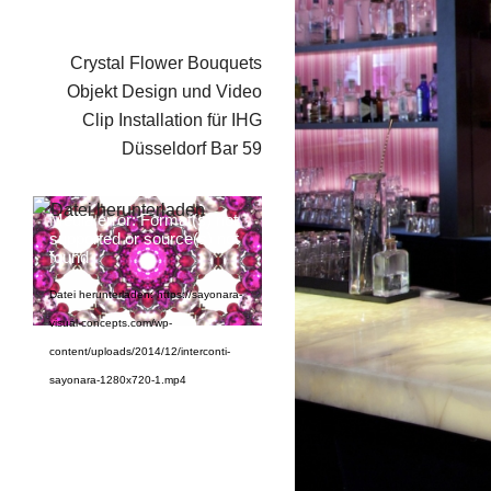
Crystal Flower Bouquets
Objekt Design und Video
Clip Installation für IHG
Düsseldorf Bar 59
Media error: Format(s) not
supported or source(s) not
found
Datei herunterladen: https://sayonara-
visual-concepts.com/wp-
content/uploads/2014/12/interconti-
sayonara-1280x720-1.mp4