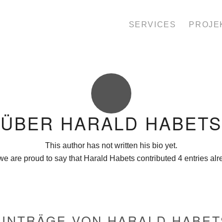
SERVICES
PROJE
ÜBER
HARALD HABETS
This author has not written his bio yet.
we are proud to say that
Harald Habets
contributed 4 entries alr
EINTRÄGE VON HARALD HABET